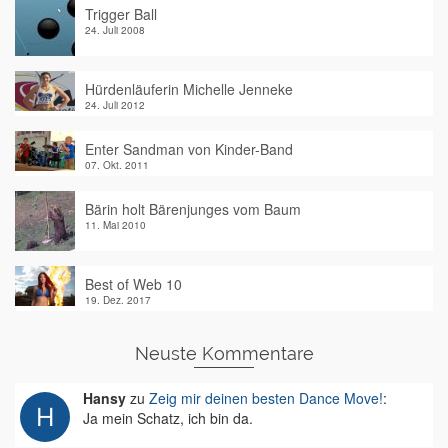
Trigger Ball
24. Juli 2008
Hürdenläuferin Michelle Jenneke
24. Juli 2012
Enter Sandman von Kinder-Band
07. Okt. 2011
Bärin holt Bärenjunges vom Baum
11. Mai 2010
Best of Web 10
19. Dez. 2017
Neuste Kommentare
Hansy
zu
Zeig mir deinen besten Dance Move!
:
Ja mein Schatz, ich bin da.