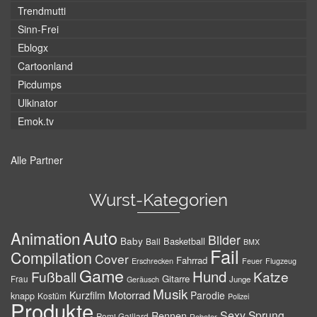
Trendmutti
Sinn-Frei
Eblogx
Cartoonland
Picdumps
Ulkinator
Emok.tv
Alle Partner
Wurst-Kategorien
Auto
Animation
Bilder
Baby
Basketball
Ball
BMX
Fail
Compilation
Cover
Fahrrad
Erschrecken
Feuer
Flugzeug
Game
Hund
Fußball
Katze
Gitarre
Frau
Junge
Geräusch
Musik
Motorrad
Kurzfilm
Parodie
knapp
Kostüm
Polizei
Produkte
Sexy
Sprung
Rennen
Remi Gaillard
Roboter