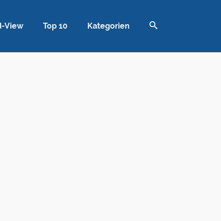
d-View
Top 10
Kategorien