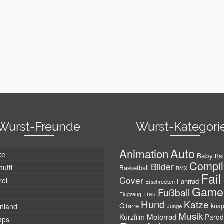
Wurst-Freunde
Wurst-Kategori
Auto
Animation
xe
Baby
Bal
Compil
Bilder
utti
Basketball
BMX
Fail
Cover
rei
Fahrrad
Erschrecken
Game
Fußball
Frau
Flugzeug
Hund
Katze
Gitarre
nland
kna
Junge
Musik
Motorrad
Kurzfilm
Parod
mps