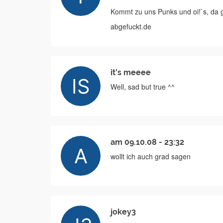
Kommt zu uns Punks und oi!`s, da g
abgefuckt.de
it's meeee
Well, sad but true ^^
am 09.10.08 - 23:32
wollt ich auch grad sagen
jokey3