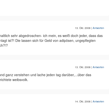
13. Okt. 2008
|
Antworten
haltlich sehr abgedroschen- ich mein, es weiß doch jeder, dass das
nlagt ist?! Die lassen sich für Geld von adipösen, ungepflegten
ch?!?
13. Okt. 2008
|
Antworten
 und ganz verstehen und lache jeden tag darüber,...über das
chtete weibsvolk.
14. Okt. 2008
|
Antworten