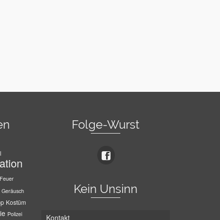
en
Folge-Wurst
l
ation
Feuer
Kein Unsinn
Geräusch
pp
Kostüm
ie
Polizei
Kontakt