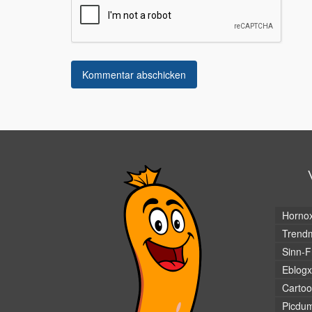
Horno
Trendm
Sinn-F
Eblogx
Cartoo
Picdu