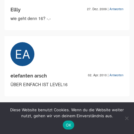
Ellly
27. Dez. 2009
|
Antworten
wie geht denn 16? -.-
elefanten arsch
02. Apr. 2010
|
Antworten
ÜBER EINFACH IST LEVEL16
Schreibe einen Kommentar
Diese Website benutzt Cookies. Wenn du die Website weiter
nutzt, gehen wir von deinem Einverständnis aus.
Kommentar
*
OK