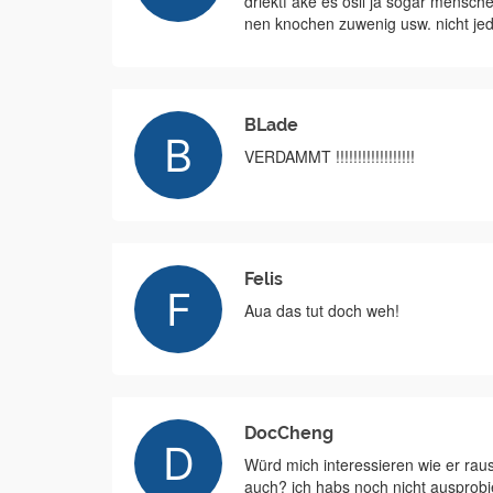
driektf ake es osll ja sogar mensc
nen knochen zuwenig usw. nicht jed
BLade
VERDAMMT !!!!!!!!!!!!!!!!!!
Felis
Aua das tut doch weh!
DocCheng
Würd mich interessieren wie er rau
auch? ich habs noch nicht ausprobie