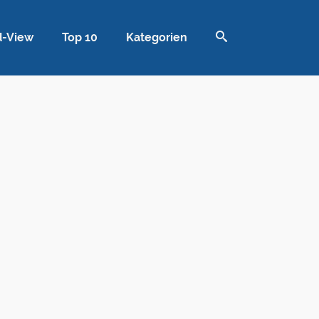
d-View
Top 10
Kategorien