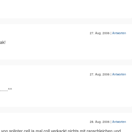
27. Aug. 2006
|
Antworten
ak!
27. Aug. 2006
|
Antworten
......^^
28. Aug. 2006
|
Antworten
on splinter cell ja mal coll verkackt nichts mit ranschleichen und