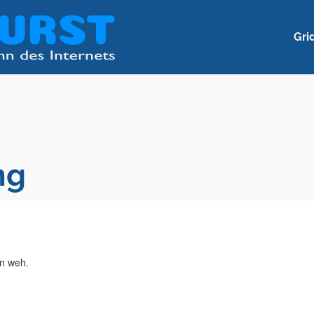
Gri
ng
en weh.