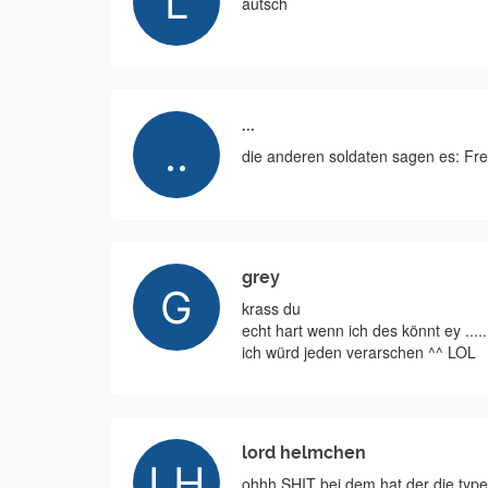
autsch
...
die anderen soldaten sagen es: Fre
grey
krass du
echt hart wenn ich des könnt ey ......
ich würd jeden verarschen ^^ LOL
lord helmchen
ohhh SHIT bei dem hat der die type v