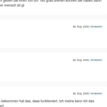
hen geben die ihren fuß um 180 grad drehen können die haben dann
er mensch ist gl
28. Aug. 2006
|
Antworten
28. Aug. 2006
|
Antworten
28. Aug. 2006
|
Antworten
s bekommen hat das, dass funktioniert. Ich meine kann ich das
rt.