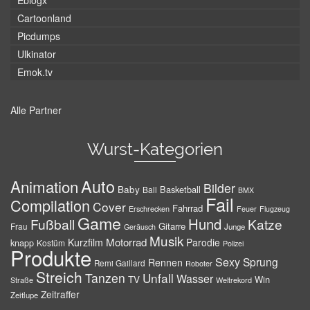
Eblogx
Cartoonland
Picdumps
Ulkinator
Emok.tv
Alle Partner
Wurst-Kategorien
Auto
Animation
Bilder
Baby
Basketball
Ball
BMX
Fail
Compilation
Cover
Fahrrad
Erschrecken
Feuer
Flugzeug
Game
Hund
Fußball
Katze
Gitarre
Frau
Junge
Geräusch
Musik
Motorrad
Kurzfilm
Parodie
knapp
Kostüm
Polizei
Produkte
Sexy
Sprung
Rennen
Remi Gaillard
Roboter
Streich
Tanzen
Unfall
Wasser
TV
Win
Weltrekord
Straße
Zeitraffer
Zeitlupe