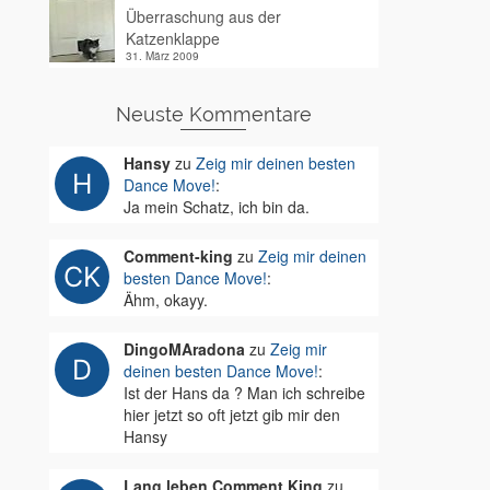
Überraschung aus der
Katzenklappe
31. März 2009
Neuste Kommentare
Hansy
zu
Zeig mir deinen besten
Dance Move!
:
Ja mein Schatz, ich bin da.
Comment-king
zu
Zeig mir deinen
besten Dance Move!
:
Ähm, okayy.
DingoMAradona
zu
Zeig mir
deinen besten Dance Move!
:
Ist der Hans da ? Man ich schreibe
hier jetzt so oft jetzt gib mir den
Hansy
Lang leben Comment King
zu