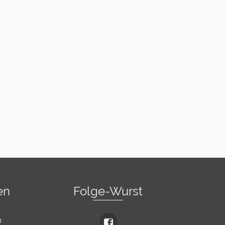
en
Folge-Wurst
l