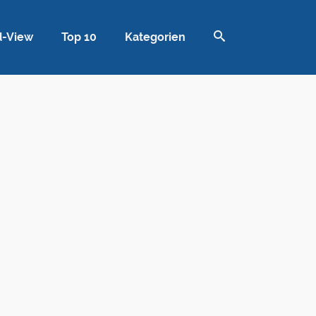
d-View
Top 10
Kategorien