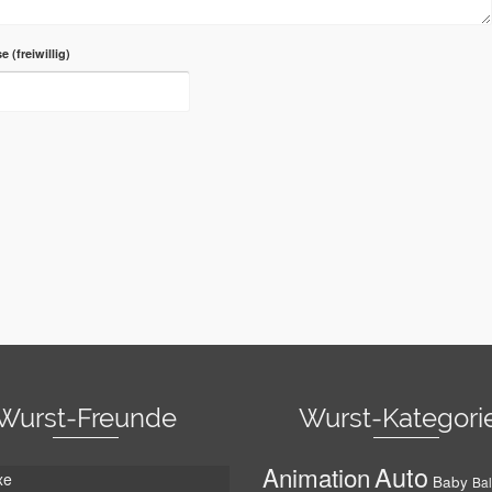
se
Wurst-Freunde
Wurst-Kategori
Auto
Animation
xe
Baby
Bal