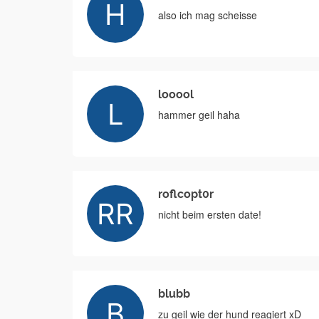
also ich mag scheisse
looool
hammer geil haha
roflcopt0r
nicht beim ersten date!
blubb
zu geil wie der hund reagiert xD