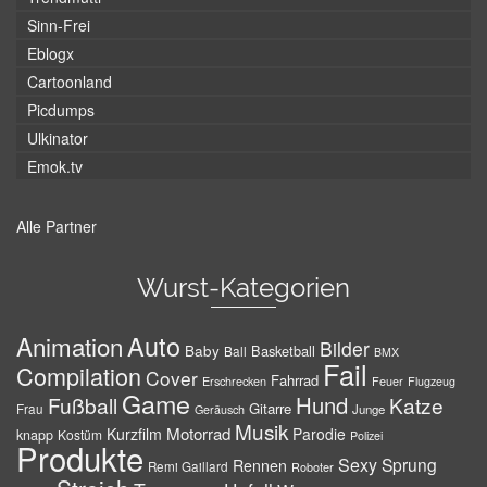
Sinn-Frei
Eblogx
Cartoonland
Picdumps
Ulkinator
Emok.tv
Alle Partner
Wurst-Kategorien
Auto
Animation
Bilder
Baby
Basketball
Ball
BMX
Fail
Compilation
Cover
Fahrrad
Erschrecken
Feuer
Flugzeug
Game
Hund
Fußball
Katze
Gitarre
Frau
Junge
Geräusch
Musik
Motorrad
Kurzfilm
Parodie
knapp
Kostüm
Polizei
Produkte
Sexy
Sprung
Rennen
Remi Gaillard
Roboter