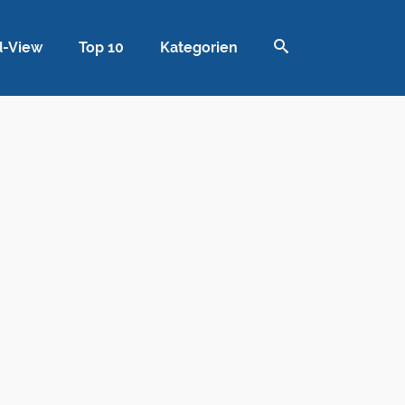
d-View
Top 10
Kategorien