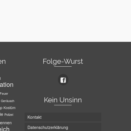
en
Folge-Wurst
l
ation
Feuer
Kein Unsinn
Geräusch
pp
Kostüm
ie
Polizei
Kontakt
ennen
Datenschutzerklärung
eich