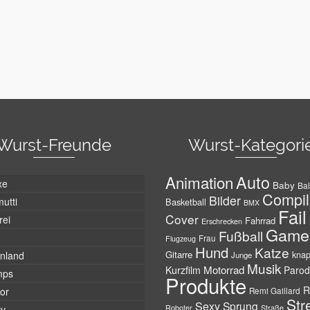
Wurst-Freunde
Wurst-Kategori
Auto
Animation
xe
Baby
Bal
Compil
Bilder
utti
Basketball
BMX
Fail
Cover
rei
Fahrrad
Erschrecken
Game
Fußball
Frau
Flugzeug
Hund
Katze
Gitarre
nland
kna
Junge
Musik
Motorrad
Kurzfilm
Parod
mps
Produkte
R
tor
Remi Gaillard
Str
Sexy
Sprung
Roboter
tv
Straße