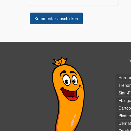
Horno
Trendm
Sinn-F
Eblogx
Cartoo
Picdu
Ulkina
Emok.