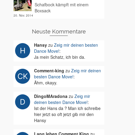
Schafbock kämpft mit einem
Boxsack
20. Nov. 2014
Neuste Kommentare
Hansy
zu
Zeig mir deinen besten
Dance Move!
:
Ja mein Schatz, ich bin da.
Comment-king
zu
Zeig mir deinen
besten Dance Move!
:
Ähm, okayy.
DingoMAradona
zu
Zeig mir
deinen besten Dance Move!
:
Ist der Hans da ? Man ich schreibe
hier jetzt so oft jetzt gib mir den
Hansy
Lang leben Comment King
zu