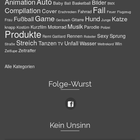
Auto
Animation
Bilder
Baby
Basketball
Ball
BMX
Fail
Compilation
Cover
Fahrrad
Erschrecken
Feuer
Flugzeug
Game
Hund
Fußball
Katze
Gitarre
Frau
Junge
Geräusch
Musik
Motorrad
Kurzfilm
Parodie
knapp
Kostüm
Polizei
Produkte
Sexy
Sprung
Rennen
Remi Gaillard
Roboter
Streich
Tanzen
Unfall
Wasser
TV
Win
Weltrekord
Straße
Zeitraffer
Zeitlupe
Alle Kategorien
Folge-Wurst
Kein Unsinn