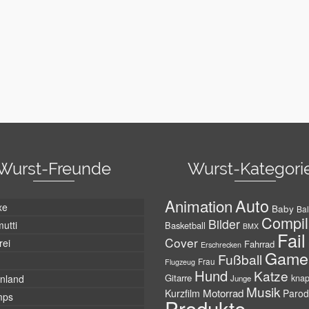
Wurst-Freunde
Wurst-Kategori
Auto
Animation
xe
Baby
Bal
Compil
Bilder
utti
Basketball
BMX
Fail
Cover
rei
Fahrrad
Erschrecken
Game
Fußball
Frau
Flugzeug
Hund
Katze
Gitarre
nland
kna
Junge
Musik
Motorrad
Kurzfilm
Parod
mps
Produkte