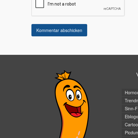
Horno
Trendm
Sinn-F
Eblogx
Cartoo
Picdu