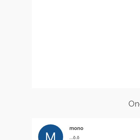
On
mono
...ö.ö