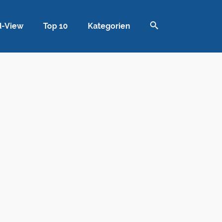
d-View
Top 10
Kategorien