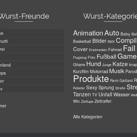
Wurst-Freunde
Wurst-Kategori
Auto
Animation
xe
Baby
Bal
Compil
Bilder
utti
Basketball
BMX
Fail
Cover
rei
Fahrrad
Erschrecken
Game
Fußball
Frau
Flugzeug
Hund
Katze
Gitarre
nland
kna
Junge
Musik
Motorrad
Kurzfilm
Parod
mps
Produkte
R
tor
Remi Gaillard
Str
Sexy
Sprung
Roboter
tv
Straße
Tanzen
Unfall
Wasser
TV
Wel
Zeitraffer
Win
Zeitlupe
tner
Alle Kategorien