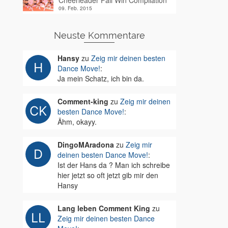
Cheerleader Fail Win Compilation
09. Feb. 2015
Neuste Kommentare
Hansy
zu
Zeig mir deinen besten
Dance Move!
:
Ja mein Schatz, ich bin da.
Comment-king
zu
Zeig mir deinen
besten Dance Move!
:
Ähm, okayy.
DingoMAradona
zu
Zeig mir
deinen besten Dance Move!
:
Ist der Hans da ? Man ich schreibe
hier jetzt so oft jetzt gib mir den
Hansy
Lang leben Comment King
zu
Zeig mir deinen besten Dance