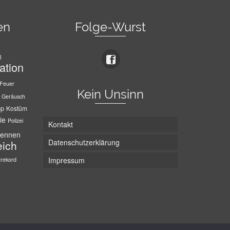
en
Folge-Wurst
l
ation
Feuer
Kein Unsinn
Geräusch
pp
Kostüm
ie
Polizei
Kontakt
ennen
Datenschutzerklärung
eich
trekord
Impressum
Die Wurst hat zwei Enden - hier ist Unten!