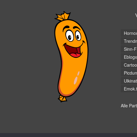
Horno
Trendm
Sinn-F
Eblogx
Cartoo
Picdu
Ulkina
Emok.
Alle Par
© Hans-Wurst.net - Gute Laune seit 2005