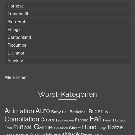
Hornoxe
Trendmutti
Sinn-Frei
Eblogx
Cartoonland
Picdumps
Ulkinator
Emok.tv
Alle Partner
Wurst-Kategorien
Auto
Animation
Bilder
Baby
Basketball
Ball
BMX
Fail
Compilation
Cover
Fahrrad
Erschrecken
Feuer
Flugzeug
Game
Hund
Fußball
Katze
Gitarre
Frau
Junge
Geräusch
Musik
Motorrad
Kurzfilm
Parodie
Kostüm