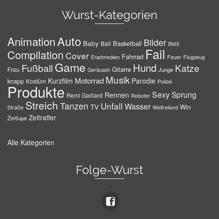
Wurst-Kategorien
Auto
Animation
Bilder
Baby
Basketball
Ball
BMX
Fail
Compilation
Cover
Fahrrad
Erschrecken
Feuer
Flugzeug
Game
Hund
Fußball
Katze
Gitarre
Frau
Junge
Geräusch
Musik
Motorrad
Kurzfilm
Parodie
knapp
Kostüm
Polizei
Produkte
Sexy
Sprung
Rennen
Remi Gaillard
Roboter
Streich
Tanzen
Unfall
Wasser
TV
Win
Weltrekord
Straße
Zeitraffer
Zeitlupe
Alle Kategorien
Folge-Wurst