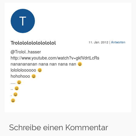
Trololololololololol
11. Jan. 2012
|
Antworten
@Trolol..hasser
http://www.youtube.com/watch?v=gkfVdrtLcRs
nananananan nana nan nana nan
lolololoooooo
hohohooo
....
..
.
Schreibe einen Kommentar