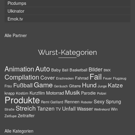
Picdumps
Ulkinator
Emok.tv
Alle Partner
Wurst-Kategorien
Auto
Animation
Bilder
Baby
Basketball
Ball
BMX
Fail
Compilation
Cover
Fahrrad
Erschrecken
Feuer
Flugzeug
Game
Hund
Fußball
Katze
Gitarre
Frau
Junge
Geräusch
Musik
Motorrad
Kurzfilm
Parodie
knapp
Kostüm
Polizei
Produkte
Sexy
Sprung
Rennen
Remi Gaillard
Roboter
Streich
Tanzen
Unfall
Wasser
TV
Win
Weltrekord
Straße
Zeitraffer
Zeitlupe
Alle Kategorien