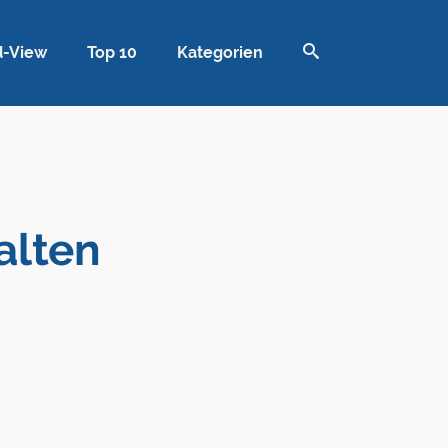
d-View
Top 10
Kategorien
alten