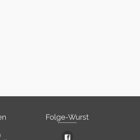
en
Folge-Wurst
l