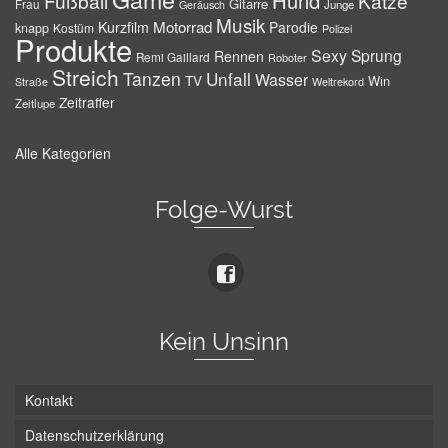
Hund
Fußball
Katze
Gitarre
Frau
Junge
Geräusch
Musik
Motorrad
Kurzfilm
Parodie
knapp
Kostüm
Polizei
Produkte
Sexy
Sprung
Rennen
Remi Gaillard
Roboter
Streich
Tanzen
Unfall
Wasser
TV
Win
Weltrekord
Straße
Zeitraffer
Zeitlupe
Alle Kategorien
Folge-Wurst
Kein Unsinn
Kontakt
Datenschutzerklärung