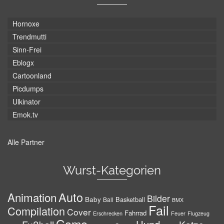
Hornoxe
Trendmutti
Sinn-Frei
Eblogx
Cartoonland
Picdumps
Ulkinator
Emok.tv
Alle Partner
Wurst-Kategorien
Auto
Animation
Bilder
Baby
Basketball
Ball
BMX
Fail
Compilation
Cover
Fahrrad
Erschrecken
Feuer
Flugzeug
Game