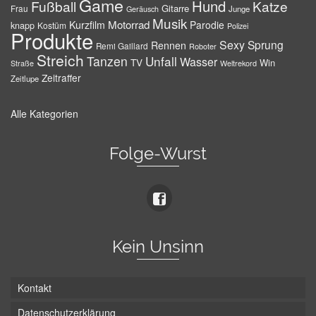
Game
Hund
Fußball
Katze
Gitarre
Frau
Junge
Geräusch
Musik
Motorrad
Kurzfilm
Parodie
knapp
Kostüm
Polizei
Produkte
Sexy
Sprung
Rennen
Remi Gaillard
Roboter
Streich
Tanzen
Unfall
Wasser
TV
Win
Weltrekord
Straße
Zeitraffer
Zeitlupe
Alle Kategorien
Folge-Wurst
Kein Unsinn
Kontakt
Datenschutzerklärung