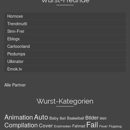
Hornoxe
Trendmutti
Sinn-Frei
Eblogx
Cartoonland
Picdumps
Ulkinator
Emok.tv
Alle Partner
Wurst-Kategorien
Auto
Animation
Bilder
Baby
Basketball
Ball
BMX
Fail
Compilation
Cover
Fahrrad
Erschrecken
Feuer
Flugzeug