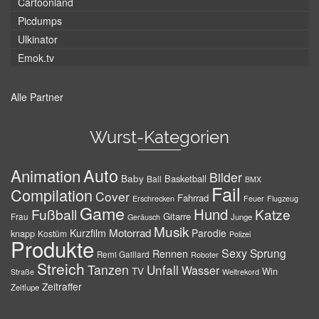
Cartoonland
Picdumps
Ulkinator
Emok.tv
Alle Partner
Wurst-Kategorien
Auto
Animation
Bilder
Baby
Basketball
Ball
BMX
Fail
Compilation
Cover
Fahrrad
Erschrecken
Feuer
Flugzeug
Game
Hund
Fußball
Katze
Gitarre
Frau
Junge
Geräusch
Musik
Motorrad
Kurzfilm
Parodie
knapp
Kostüm
Polizei
Produkte
Sexy
Sprung
Rennen
Remi Gaillard
Roboter
Streich
Tanzen
Unfall
Wasser
TV
Win
Weltrekord
Straße
Zeitraffer
Zeitlupe