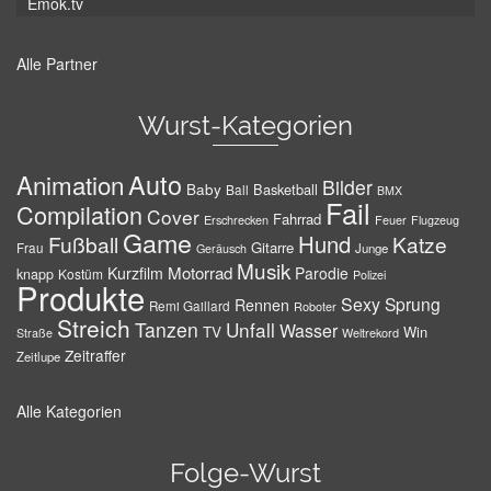
Emok.tv
Alle Partner
Wurst-Kategorien
Auto
Animation
Bilder
Baby
Basketball
Ball
BMX
Fail
Compilation
Cover
Fahrrad
Erschrecken
Feuer
Flugzeug
Game
Hund
Fußball
Katze
Gitarre
Frau
Junge
Geräusch
Musik
Motorrad
Kurzfilm
Parodie
knapp
Kostüm
Polizei
Produkte
Sexy
Sprung
Rennen
Remi Gaillard
Roboter
Streich
Tanzen
Unfall
Wasser
TV
Win
Weltrekord
Straße
Zeitraffer
Zeitlupe
Alle Kategorien
Folge-Wurst