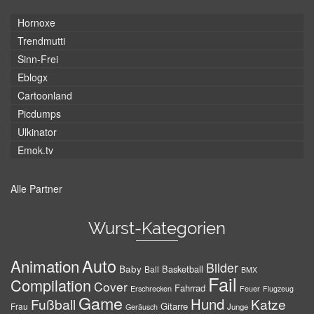
Hornoxe
Trendmutti
Sinn-Frei
Eblogx
Cartoonland
Picdumps
Ulkinator
Emok.tv
Alle Partner
Wurst-Kategorien
Auto
Animation
Bilder
Baby
Basketball
Ball
BMX
Fail
Compilation
Cover
Fahrrad
Erschrecken
Feuer
Flugzeug
Game
Hund
Fußball
Katze
Gitarre
Frau
Junge
Geräusch