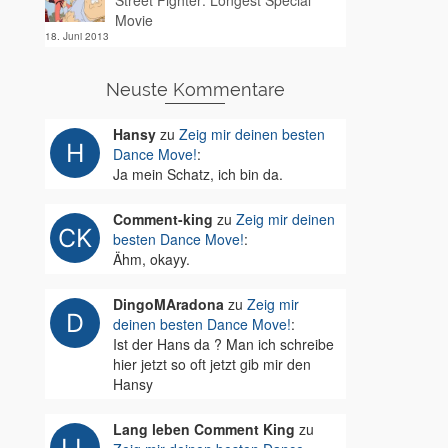
Street Fighter: Longest Special
Movie
18. Juni 2013
Neuste Kommentare
Hansy
zu
Zeig mir deinen besten
Dance Move!
:
Ja mein Schatz, ich bin da.
Comment-king
zu
Zeig mir deinen
besten Dance Move!
:
Ähm, okayy.
DingoMAradona
zu
Zeig mir
deinen besten Dance Move!
:
Ist der Hans da ? Man ich schreibe
hier jetzt so oft jetzt gib mir den
Hansy
Lang leben Comment King
zu