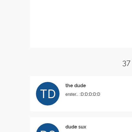
37
the dude
erster.. :D:D:D:D:D
dude sux