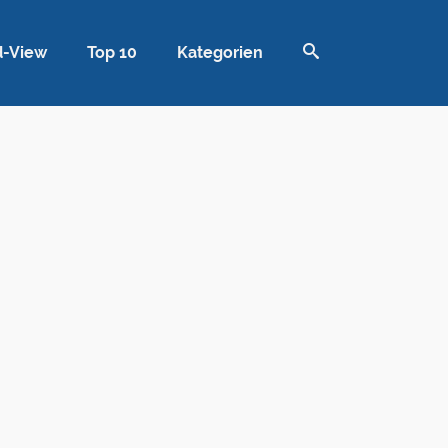
d-View
Top 10
Kategorien