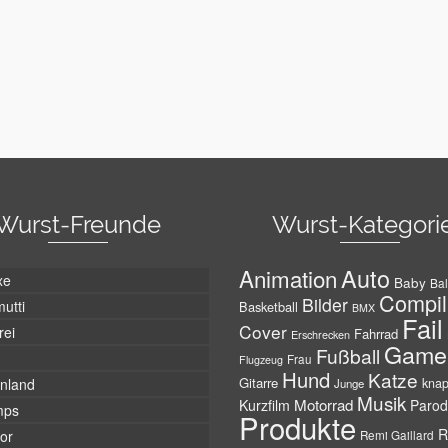
Wurst-Freunde
Wurst-Kategori
Auto
Animation
xe
Baby
Bal
Compil
Bilder
utti
Basketball
BMX
Fail
Cover
rei
Fahrrad
Erschrecken
Game
Fußball
Frau
Flugzeug
Hund
Katze
Gitarre
nland
kna
Junge
Musik
Motorrad
Kurzfilm
Parod
mps
Produkte
R
tor
Remi Gaillard