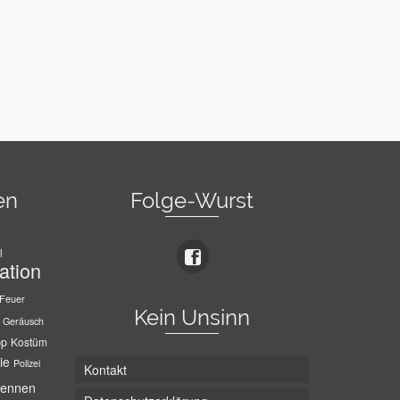
en
Folge-Wurst
l
ation
Feuer
Kein Unsinn
Geräusch
pp
Kostüm
ie
Polizei
Kontakt
ennen