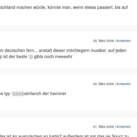
schland machen würde, könnte man, wenn etwas passiert, bis auf
20. März 2006
|
Antworten
 im deutschen fern... anstatt dieser möchtegern musiker. auf jeden
yp ist der beste :)) gibts noch meeeehr
20. März 2006
|
Antworten
e typ :))))))))einfanch der hammer
21. März 2006
|
Antworten
 ist an ausrutschen so lustig? außerdem ist mir das ne Spurz zu