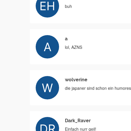
buh
a
lol, AZNS
wolverine
die japaner sind schon ein humores
Dark_Raver
Einfach nurr geil!