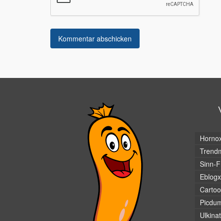
Horno
Trendm
Sinn-F
Eblogx
Cartoo
Picdu
Ulkina