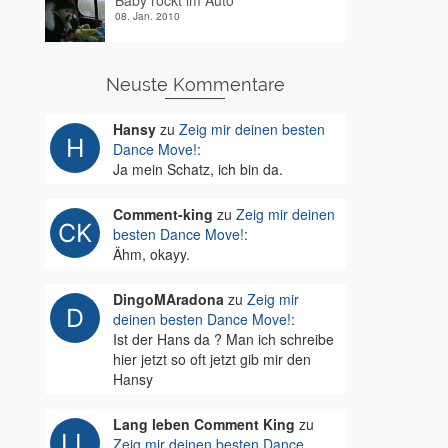
Baby rockt im Auto
08. Jan. 2010
Neuste Kommentare
Hansy
zu
Zeig mir deinen besten
Dance Move!
:
Ja mein Schatz, ich bin da.
Comment-king
zu
Zeig mir deinen
besten Dance Move!
:
Ähm, okayy.
DingoMAradona
zu
Zeig mir
deinen besten Dance Move!
:
Ist der Hans da ? Man ich schreibe
hier jetzt so oft jetzt gib mir den
Hansy
Lang leben Comment King
zu
Zeig mir deinen besten Dance