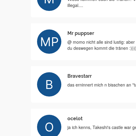
illegal....
Mr puppser
@ momo nicht alle sind lustig: ab
du deswegen kommt die tränen :)))
Bravestarr
das erninnert mich n bisschen an "t
ocelot
ja ich kenns, Takeshi's castle war ge