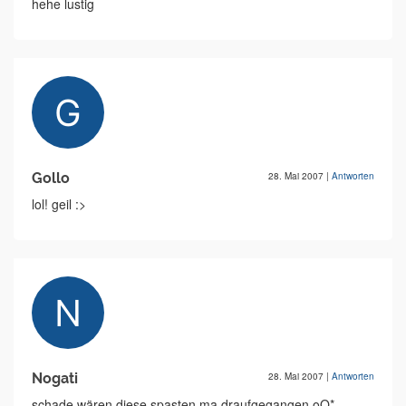
hehe lustig
Gollo
28. Mai 2007
|
Antworten
lol! geil :>
Nogati
28. Mai 2007
|
Antworten
schade wären diese spasten ma draufgegangen oO*