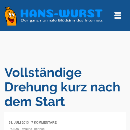
Vollständige
Drehung kurz nach
dem Start
|
31. JULI 2013
7 KOMMENTARE
Auto
,
Drehung
,
Rennen