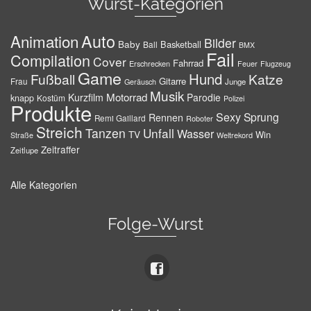
Wurst-Kategorien
Auto
Animation
Bilder
Baby
Basketball
Ball
BMX
Fail
Compilation
Cover
Fahrrad
Erschrecken
Feuer
Flugzeug
Game
Hund
Fußball
Katze
Gitarre
Frau
Junge
Geräusch
Musik
Motorrad
Kurzfilm
Parodie
knapp
Kostüm
Polizei
Produkte
Sexy
Sprung
Rennen
Remi Gaillard
Roboter
Streich
Tanzen
Unfall
Wasser
TV
Win
Weltrekord
Straße
Zeitraffer
Zeitlupe
Alle Kategorien
Folge-Wurst