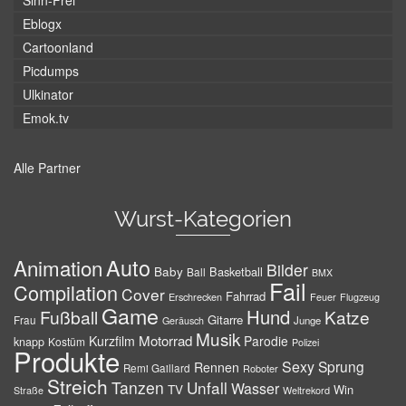
Sinn-Frei
Eblogx
Cartoonland
Picdumps
Ulkinator
Emok.tv
Alle Partner
Wurst-Kategorien
Auto
Animation
Bilder
Baby
Basketball
Ball
BMX
Fail
Compilation
Cover
Fahrrad
Erschrecken
Feuer
Flugzeug
Game
Hund
Fußball
Katze
Gitarre
Frau
Junge
Geräusch
Musik
Motorrad
Kurzfilm
Parodie
knapp
Kostüm
Polizei
Produkte
Sexy
Sprung
Rennen
Remi Gaillard
Roboter
Streich
Tanzen
Unfall
Wasser
TV
Win
Weltrekord
Straße