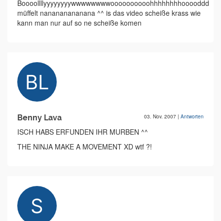
Boooollllyyyyyyyywwwwwwwwoooooooooohhhhhhhhooooddd
müffelt nanananananana ^^ is das video scheiße krass wie
kann man nur auf so ne scheiße komen
Benny Lava
03. Nov. 2007
|
Antworten
ISCH HABS ERFUNDEN IHR MURBEN ^^
THE NINJA MAKE A MOVEMENT XD wtf ?!