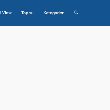
d-View
Top 10
Kategorien