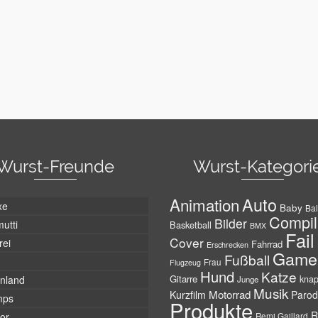
Wurst-Freunde
Wurst-Kategori
Auto
Animation
xe
Baby
Bal
Compil
Bilder
utti
Basketball
BMX
Fail
Cover
rei
Fahrrad
Erschrecken
Game
Fußball
Frau
Flugzeug
Hund
Katze
Gitarre
nland
kna
Junge
Musik
Motorrad
Kurzfilm
Parod
mps
Produkte
R
tor
Remi Gaillard