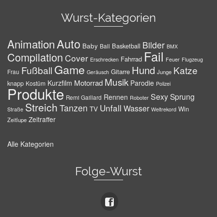
Wurst-Kategorien
Auto
Animation
Bilder
Baby
Basketball
Ball
BMX
Fail
Compilation
Cover
Fahrrad
Erschrecken
Feuer
Flugzeug
Game
Hund
Fußball
Katze
Gitarre
Frau
Junge
Geräusch
Musik
Motorrad
Kurzfilm
Parodie
knapp
Kostüm
Polizei
Produkte
Sexy
Sprung
Rennen
Remi Gaillard
Roboter
Streich
Tanzen
Unfall
Wasser
TV
Win
Weltrekord
Straße
Zeitraffer
Zeitlupe
Alle Kategorien
Folge-Wurst