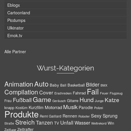
Eblogx
Cartoonland
Picdumps
Ulkinator
Emok.tv
Alle Partner
Wurst-Kategorien
Auto
Animation
Bilder
Baby
Basketball
Ball
BMX
Fail
Compilation
Cover
Fahrrad
Erschrecken
Feuer
Flugzeug
Game
Hund
Fußball
Katze
Gitarre
Frau
Junge
Geräusch
Musik
Motorrad
Kurzfilm
Parodie
knapp
Kostüm
Polizei
Produkte
Sexy
Sprung
Rennen
Remi Gaillard
Roboter
Streich
Tanzen
Unfall
Wasser
TV
Win
Weltrekord
Straße
Zeitraffer
Zeitlupe