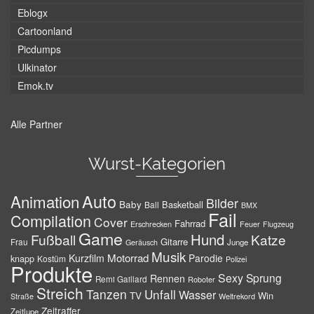
Eblogx
Cartoonland
Picdumps
Ulkinator
Emok.tv
Alle Partner
Wurst-Kategorien
Auto
Animation
Bilder
Baby
Basketball
Ball
BMX
Fail
Compilation
Cover
Fahrrad
Erschrecken
Feuer
Flugzeug
Game
Hund
Fußball
Katze
Gitarre
Frau
Junge
Geräusch
Musik
Motorrad
Kurzfilm
Parodie
knapp
Kostüm
Polizei
Produkte
Sexy
Sprung
Rennen
Remi Gaillard
Roboter
Streich
Tanzen
Unfall
Wasser
TV
Win
Weltrekord
Straße
Zeitraffer
Zeitlupe