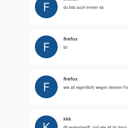
du bist auch immer da
firefox
löl
firefox
wie alt eigentlich( wegen deinem Fo
kkk
@ reviersheriff: und wie alt ist dan