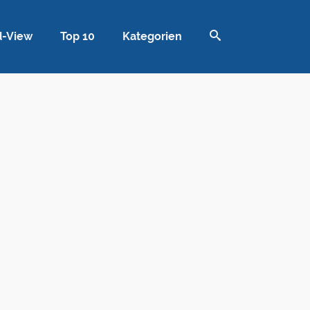
d-View
Top 10
Kategorien