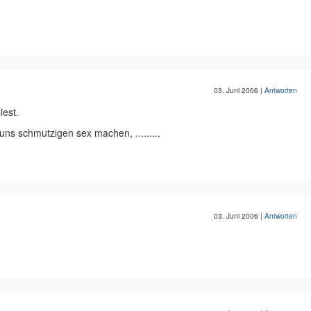
03. Juni 2006
|
Antworten
iest.
s uns schmutzigen sex machen, .........
03. Juni 2006
|
Antworten