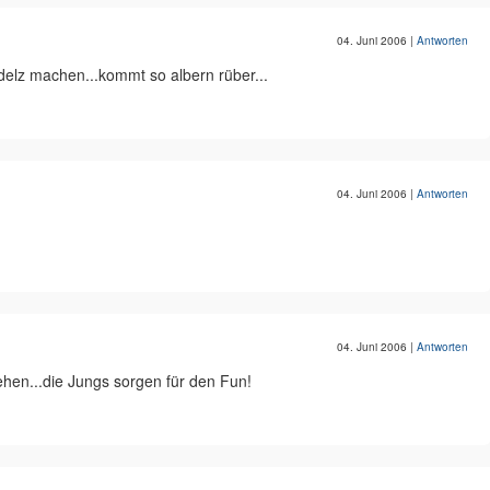
04. Juni 2006
|
Antworten
elz machen...kommt so albern rüber...
04. Juni 2006
|
Antworten
04. Juni 2006
|
Antworten
iehen...die Jungs sorgen für den Fun!