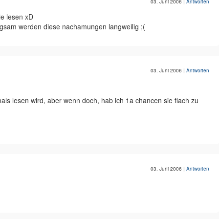
03. Juni 2006
|
Antworten
nie lesen xD
angsam werden diese nachamungen langweilig ;(
03. Juni 2006
|
Antworten
mals lesen wird, aber wenn doch, hab ich 1a chancen sie flach zu
03. Juni 2006
|
Antworten