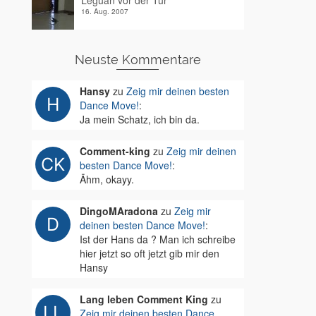
Leguan vor der Tür
16. Aug. 2007
Neuste Kommentare
Hansy
zu
Zeig mir deinen besten
Dance Move!
:
Ja mein Schatz, ich bin da.
Comment-king
zu
Zeig mir deinen
besten Dance Move!
:
Ähm, okayy.
DingoMAradona
zu
Zeig mir
deinen besten Dance Move!
:
Ist der Hans da ? Man ich schreibe
hier jetzt so oft jetzt gib mir den
Hansy
Lang leben Comment King
zu
Zeig mir deinen besten Dance