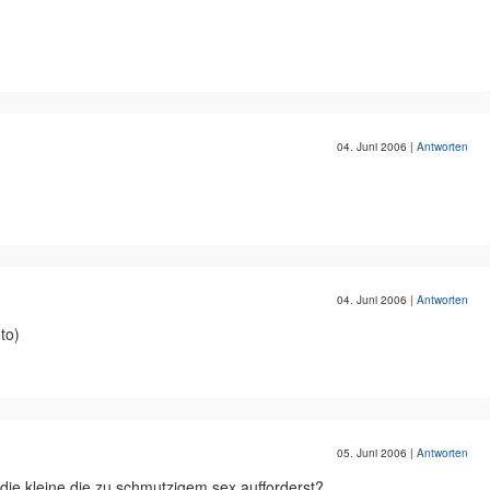
04. Juni 2006
|
Antworten
04. Juni 2006
|
Antworten
to)
05. Juni 2006
|
Antworten
n die kleine die zu schmutzigem sex aufforderst?