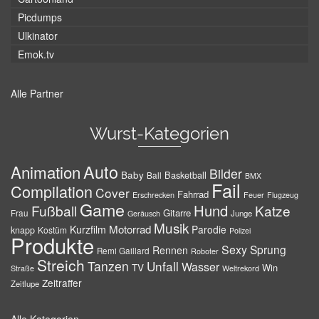
Picdumps
Ulkinator
Emok.tv
Alle Partner
Wurst-Kategorien
Auto
Animation
Bilder
Baby
Basketball
Ball
BMX
Fail
Compilation
Cover
Fahrrad
Erschrecken
Feuer
Flugzeug
Game
Hund
Fußball
Katze
Gitarre
Frau
Junge
Geräusch
Musik
Motorrad
Kurzfilm
Parodie
knapp
Kostüm
Polizei
Produkte
Sexy
Sprung
Rennen
Remi Gaillard
Roboter
Streich
Tanzen
Unfall
Wasser
TV
Win
Weltrekord
Straße
Zeitraffer
Zeitlupe