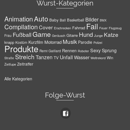
Wurst-Kategorien
Auto
Animation
Bilder
Baby
Basketball
Ball
BMX
Fail
Compilation
Cover
Fahrrad
Erschrecken
Feuer
Flugzeug
Game
Hund
Fußball
Katze
Gitarre
Frau
Junge
Geräusch
Musik
Motorrad
Kurzfilm
Parodie
knapp
Kostüm
Polizei
Produkte
Sexy
Sprung
Rennen
Remi Gaillard
Roboter
Streich
Tanzen
Unfall
Wasser
TV
Win
Weltrekord
Straße
Zeitraffer
Zeitlupe
Alle Kategorien
Folge-Wurst