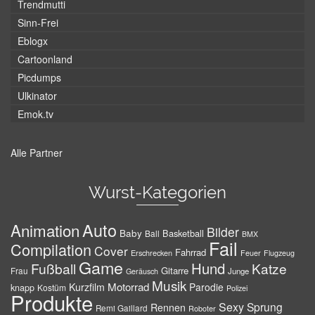
Trendmutti
Sinn-Frei
Eblogx
Cartoonland
Picdumps
Ulkinator
Emok.tv
Alle Partner
Wurst-Kategorien
Auto
Animation
Bilder
Baby
Basketball
Ball
BMX
Fail
Compilation
Cover
Fahrrad
Erschrecken
Feuer
Flugzeug
Game
Hund
Fußball
Katze
Gitarre
Frau
Junge
Geräusch
Musik
Motorrad
Kurzfilm
Parodie
knapp
Kostüm
Polizei
Produkte
Sexy
Sprung
Rennen
Remi Gaillard
Roboter