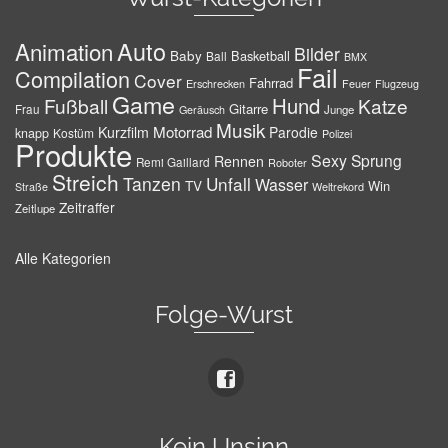
Auto
Animation
Bilder
Baby
Basketball
Ball
BMX
Fail
Compilation
Cover
Fahrrad
Erschrecken
Feuer
Flugzeug
Game
Hund
Fußball
Katze
Gitarre
Frau
Junge
Geräusch
Musik
Motorrad
Kurzfilm
Parodie
knapp
Kostüm
Polizei
Produkte
Sexy
Sprung
Rennen
Remi Gaillard
Roboter
Streich
Tanzen
Unfall
Wasser
TV
Win
Weltrekord
Straße
Zeitraffer
Zeitlupe
Alle Kategorien
Folge-Wurst
Kein Unsinn