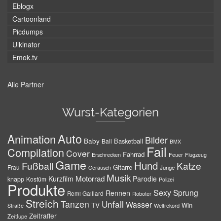
Eblogx
Cartoonland
Picdumps
Ulkinator
Emok.tv
Alle Partner
Wurst-Kategorien
Auto
Animation
Bilder
Baby
Basketball
Ball
BMX
Fail
Compilation
Cover
Fahrrad
Erschrecken
Feuer
Flugzeug
Game
Hund
Fußball
Katze
Gitarre
Frau
Junge
Geräusch
Musik
Motorrad
Kurzfilm
Parodie
knapp
Kostüm
Polizei
Produkte
Sexy
Sprung
Rennen
Remi Gaillard
Roboter
Streich
Tanzen
Unfall
Wasser
TV
Win
Weltrekord
Straße
Zeitraffer
Zeitlupe