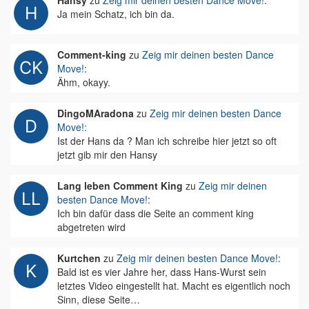
Hansy
zu
Zeig mir deinen besten Dance Move!
:
Ja mein Schatz, ich bin da.
Comment-king
zu
Zeig mir deinen besten Dance
Move!
:
Ähm, okayy.
DingoMAradona
zu
Zeig mir deinen besten Dance
Move!
:
Ist der Hans da ? Man ich schreibe hier jetzt so oft
jetzt gib mir den Hansy
Lang leben Comment King
zu
Zeig mir deinen
besten Dance Move!
:
Ich bin dafür dass die Seite an comment king
abgetreten wird
Kurtchen
zu
Zeig mir deinen besten Dance Move!
:
Bald ist es vier Jahre her, dass Hans-Wurst sein
letztes Video eingestellt hat. Macht es eigentlich noch
Sinn, diese Seite…