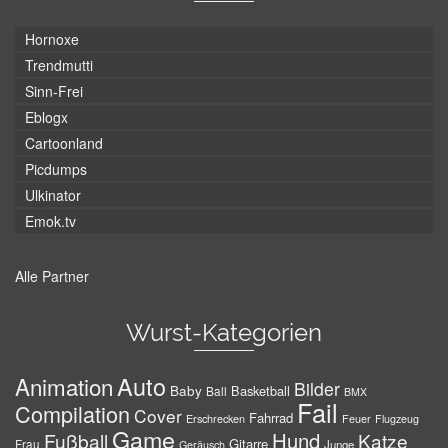
Hornoxe
Trendmutti
Sinn-Frei
Eblogx
Cartoonland
Picdumps
Ulkinator
Emok.tv
Alle Partner
Wurst-Kategorien
Auto
Animation
Bilder
Baby
Basketball
Ball
BMX
Fail
Compilation
Cover
Fahrrad
Erschrecken
Feuer
Flugzeug
Game
Hund
Fußball
Katze
Gitarre
Frau
Junge
Geräusch