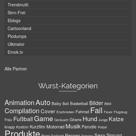
Trendmutti
Sinn-Frei
Eblogx
Cartoonland
Picdumps
Ulkinator
Emok.tv
Alle Partner
Wurst-Kategorien
Auto
Animation
Bilder
Baby
Basketball
Ball
BMX
Fail
Compilation
Cover
Fahrrad
Erschrecken
Feuer
Flugzeug
Game
Hund
Fußball
Katze
Gitarre
Frau
Junge
Geräusch
Musik
Motorrad
Kurzfilm
Parodie
knapp
Kostüm
Polizei
Produkte
Sexy
Sprung
Rennen
Remi Gaillard
Roboter