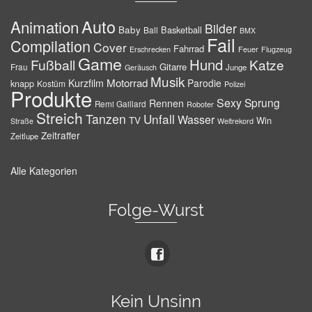
Auto
Animation
Bilder
Baby
Basketball
Ball
BMX
Fail
Compilation
Cover
Fahrrad
Erschrecken
Feuer
Flugzeug
Game
Hund
Fußball
Katze
Gitarre
Frau
Junge
Geräusch
Musik
Motorrad
Kurzfilm
Parodie
knapp
Kostüm
Polizei
Produkte
Sexy
Sprung
Rennen
Remi Gaillard
Roboter
Streich
Tanzen
Unfall
Wasser
TV
Win
Weltrekord
Straße
Zeitraffer
Zeitlupe
Alle Kategorien
Folge-Wurst
Kein Unsinn