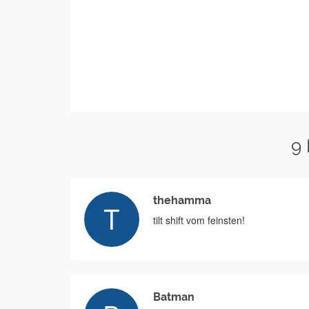
9
thehamma
tilt shift vom feinsten!
Batman