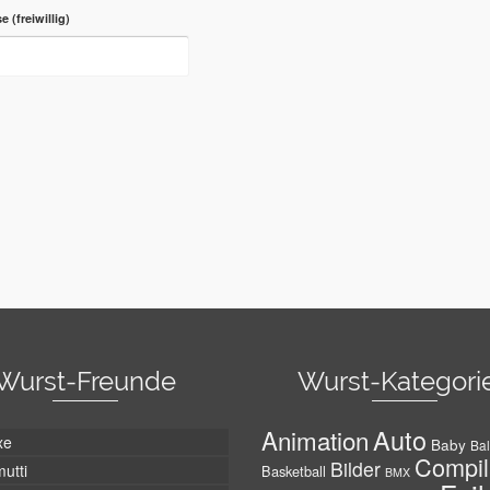
se
Wurst-Freunde
Wurst-Kategori
Auto
Animation
xe
Baby
Bal
Compil
Bilder
utti
Basketball
BMX