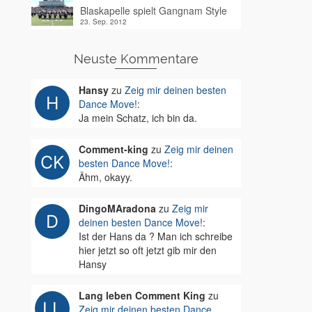
Blaskapelle spielt Gangnam Style
23. Sep. 2012
Neuste Kommentare
Hansy
zu
Zeig mir deinen besten
Dance Move!
:
Ja mein Schatz, ich bin da.
Comment-king
zu
Zeig mir deinen
besten Dance Move!
:
Ähm, okayy.
DingoMAradona
zu
Zeig mir
deinen besten Dance Move!
:
Ist der Hans da ? Man ich schreibe
hier jetzt so oft jetzt gib mir den
Hansy
Lang leben Comment King
zu
Zeig mir deinen besten Dance