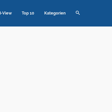
d-View
Top 10
Kategorien