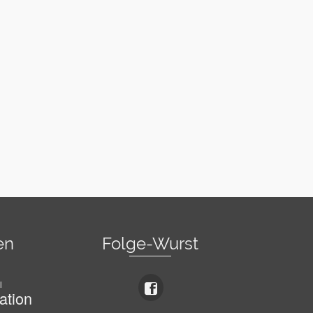
en
Folge-Wurst
l
ation