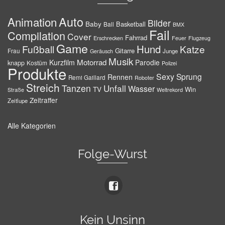
Auto
Animation
Bilder
Baby
Basketball
Ball
BMX
Fail
Compilation
Cover
Fahrrad
Erschrecken
Feuer
Flugzeug
Game
Hund
Fußball
Katze
Gitarre
Frau
Junge
Geräusch
Musik
Motorrad
Kurzfilm
Parodie
knapp
Kostüm
Polizei
Produkte
Sexy
Sprung
Rennen
Remi Gaillard
Roboter
Streich
Tanzen
Unfall
Wasser
TV
Win
Weltrekord
Straße
Zeitraffer
Zeitlupe
Alle Kategorien
Folge-Wurst
Kein Unsinn