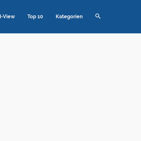
d-View
Top 10
Kategorien