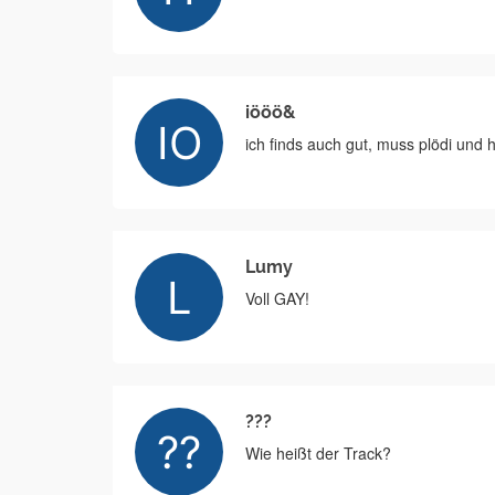
iööö&
ich finds auch gut, muss plödi und
Lumy
Voll GAY!
???
Wie heißt der Track?