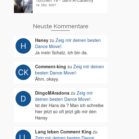
Türchen 19 - Sant-A-Cademy
18. Dez. 2007
Neuste Kommentare
Hansy
zu
Zeig mir deinen besten
Dance Move!
:
Ja mein Schatz, ich bin da.
Comment-king
zu
Zeig mir deinen
besten Dance Move!
:
Ähm, okayy.
DingoMAradona
zu
Zeig mir
deinen besten Dance Move!
:
Ist der Hans da ? Man ich schreibe
hier jetzt so oft jetzt gib mir den
Hansy
Lang leben Comment King
zu
Zeig mir deinen besten Dance