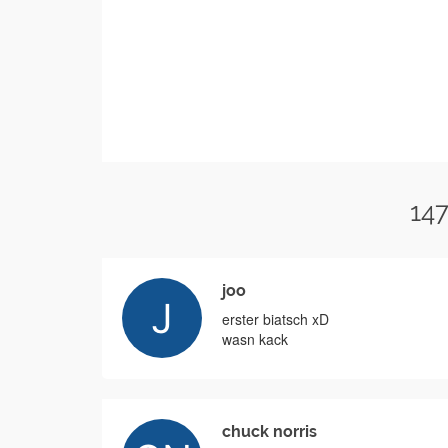
14
joo
erster biatsch xD
wasn kack
chuck norris