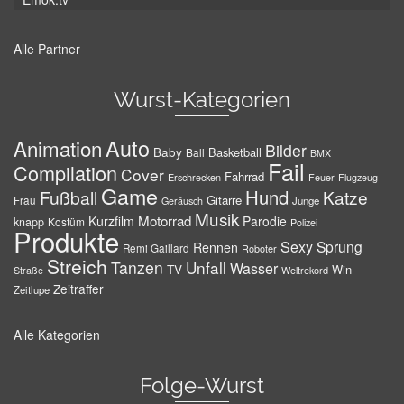
Alle Partner
Wurst-Kategorien
Auto
Animation
Bilder
Baby
Basketball
Ball
BMX
Fail
Compilation
Cover
Fahrrad
Erschrecken
Feuer
Flugzeug
Game
Hund
Fußball
Katze
Gitarre
Frau
Junge
Geräusch
Musik
Motorrad
Kurzfilm
Parodie
knapp
Kostüm
Polizei
Produkte
Sexy
Sprung
Rennen
Remi Gaillard
Roboter
Streich
Tanzen
Unfall
Wasser
TV
Win
Weltrekord
Straße
Zeitraffer
Zeitlupe
Alle Kategorien
Folge-Wurst