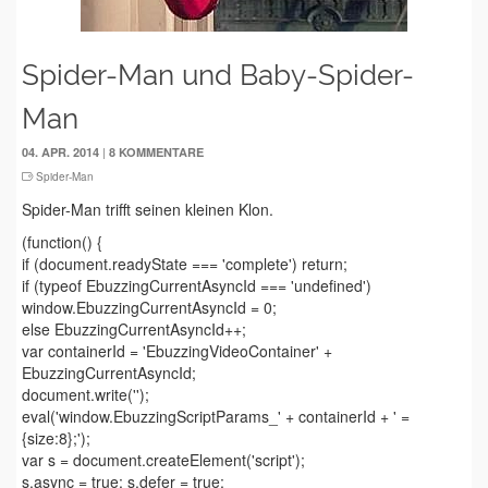
Spider-Man und Baby-Spider-
Man
|
04. APR. 2014
8 KOMMENTARE
Spider-Man
Spider-Man trifft seinen kleinen Klon.
(function() {
if (document.readyState === 'complete') return;
if (typeof EbuzzingCurrentAsyncId === 'undefined')
window.EbuzzingCurrentAsyncId = 0;
else EbuzzingCurrentAsyncId++;
var containerId = 'EbuzzingVideoContainer' +
EbuzzingCurrentAsyncId;
document.write('');
eval('window.EbuzzingScriptParams_' + containerId + ' =
{size:8};');
var s = document.createElement('script');
s.async = true; s.defer = true;