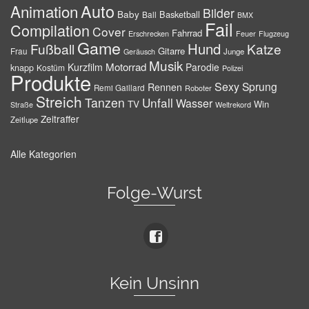
Auto
Animation
Bilder
Baby
Basketball
Ball
BMX
Fail
Compilation
Cover
Fahrrad
Erschrecken
Feuer
Flugzeug
Game
Hund
Fußball
Katze
Gitarre
Frau
Junge
Geräusch
Musik
Motorrad
Kurzfilm
Parodie
knapp
Kostüm
Polizei
Produkte
Sexy
Sprung
Rennen
Remi Gaillard
Roboter
Streich
Tanzen
Unfall
Wasser
TV
Win
Weltrekord
Straße
Zeitraffer
Zeitlupe
Alle Kategorien
Folge-Wurst
Kein Unsinn