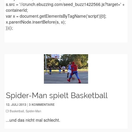
s.src = '//crunch.ebuzzing.com/seed_buzz1422566.js?target=' +
containerId;
var x = document.getElementsByTagName('script')[0];
x.parentNode.insertBefore(s, x);
})();
Spider-Man spielt Basketball
|
12. JULI 2013
3 KOMMENTARE
Basketball
,
Spider-Man
...und das nicht mal schlecht.