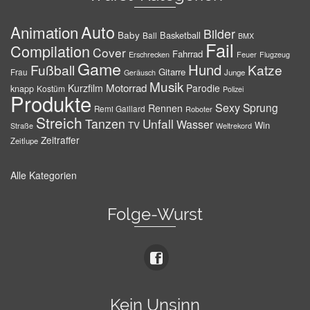
Auto
Animation
Bilder
Baby
Basketball
Ball
BMX
Fail
Compilation
Cover
Fahrrad
Erschrecken
Feuer
Flugzeug
Game
Hund
Fußball
Katze
Gitarre
Frau
Junge
Geräusch
Musik
Motorrad
Kurzfilm
Parodie
knapp
Kostüm
Polizei
Produkte
Sexy
Sprung
Rennen
Remi Gaillard
Roboter
Streich
Tanzen
Unfall
Wasser
TV
Win
Weltrekord
Straße
Zeitraffer
Zeitlupe
Alle Kategorien
Folge-Wurst
Kein Unsinn