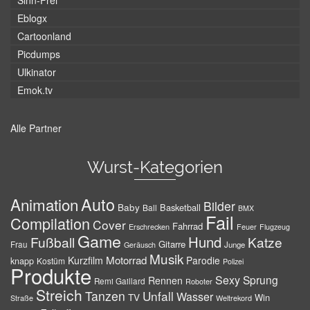
Sinn-Frei
Eblogx
Cartoonland
Picdumps
Ulkinator
Emok.tv
Alle Partner
Wurst-Kategorien
Auto
Animation
Bilder
Baby
Basketball
Ball
BMX
Fail
Compilation
Cover
Fahrrad
Erschrecken
Feuer
Flugzeug
Game
Hund
Fußball
Katze
Gitarre
Frau
Junge
Geräusch
Musik
Motorrad
Kurzfilm
Parodie
knapp
Kostüm
Polizei
Produkte
Sexy
Sprung
Rennen
Remi Gaillard
Roboter
Streich
Tanzen
Unfall
Wasser
TV
Win
Weltrekord
Straße