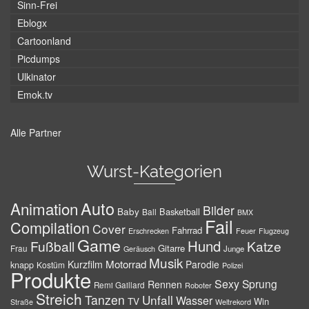
Sinn-Frei
Eblogx
Cartoonland
Picdumps
Ulkinator
Emok.tv
Alle Partner
Wurst-Kategorien
Auto
Animation
Bilder
Baby
Basketball
Ball
BMX
Fail
Compilation
Cover
Fahrrad
Erschrecken
Feuer
Flugzeug
Game
Hund
Fußball
Katze
Gitarre
Frau
Junge
Geräusch
Musik
Motorrad
Kurzfilm
Parodie
knapp
Kostüm
Polizei
Produkte
Sexy
Sprung
Rennen
Remi Gaillard
Roboter
Streich
Tanzen
Unfall
Wasser
TV
Win
Weltrekord
Straße