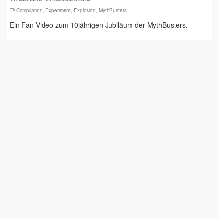
Compilation
,
Experiment
,
Explosion
,
MythBusters
Ein Fan-Video zum 10jährigen Jubiläum der MythBusters.