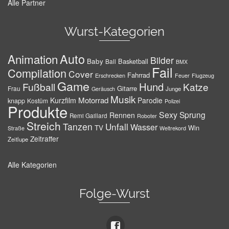
Alle Partner
Wurst-Kategorien
Auto
Animation
Bilder
Baby
Basketball
Ball
BMX
Fail
Compilation
Cover
Fahrrad
Erschrecken
Feuer
Flugzeug
Game
Hund
Fußball
Katze
Gitarre
Frau
Junge
Geräusch
Musik
Motorrad
Kurzfilm
Parodie
knapp
Kostüm
Polizei
Produkte
Sexy
Sprung
Rennen
Remi Gaillard
Roboter
Streich
Tanzen
Unfall
Wasser
TV
Win
Weltrekord
Straße
Zeitraffer
Zeitlupe
Alle Kategorien
Folge-Wurst