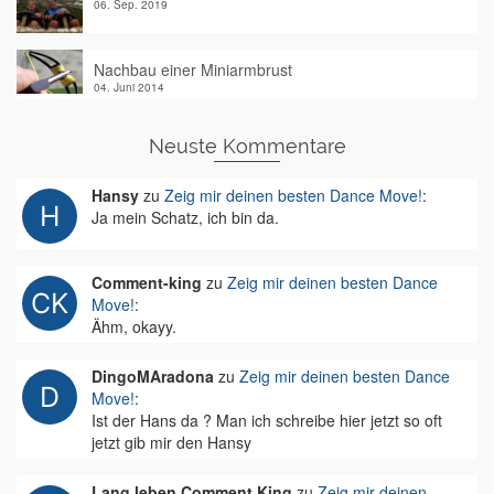
06. Sep. 2019
Nachbau einer Miniarmbrust
04. Juni 2014
Neuste Kommentare
Hansy
zu
Zeig mir deinen besten Dance Move!
:
Ja mein Schatz, ich bin da.
Comment-king
zu
Zeig mir deinen besten Dance
Move!
:
Ähm, okayy.
DingoMAradona
zu
Zeig mir deinen besten Dance
Move!
:
Ist der Hans da ? Man ich schreibe hier jetzt so oft
jetzt gib mir den Hansy
Lang leben Comment King
zu
Zeig mir deinen