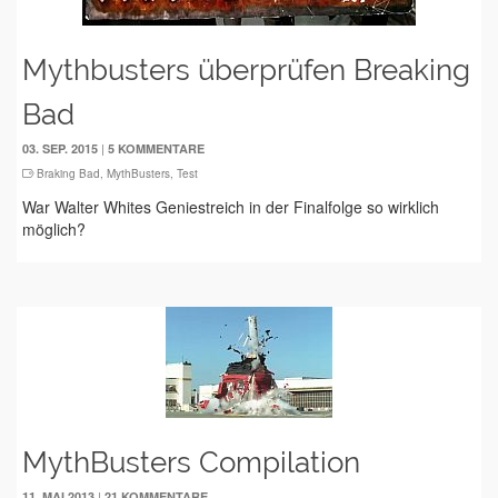
Mythbusters überprüfen Breaking
Bad
|
03. SEP. 2015
5 KOMMENTARE
Braking Bad
,
MythBusters
,
Test
War Walter Whites Geniestreich in der Finalfolge so wirklich
möglich?
MythBusters Compilation
|
11. MAI 2013
21 KOMMENTARE