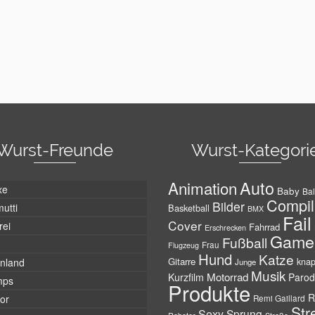
Wurst-Freunde
Wurst-Kategori
Auto
Animation
xe
Baby
Bal
Compil
Bilder
utti
Basketball
BMX
Fail
Cover
rei
Fahrrad
Erschrecken
Game
Fußball
Frau
Flugzeug
Hund
Katze
Gitarre
nland
kna
Junge
Musik
Motorrad
Kurzfilm
Parod
mps
Produkte
R
tor
Remi Gaillard
Str
Sexy
Sprung