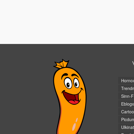
Horno
Trendm
Sinn-F
Eblogx
Cartoo
Picdu
Ulkina