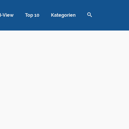
d-View
Top 10
Kategorien