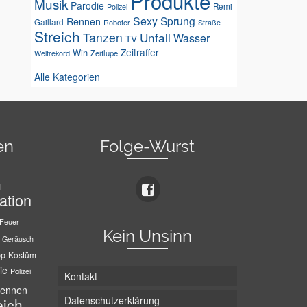
Produkte
Musik
Parodie
Remi
Polizei
Sexy
Sprung
Rennen
Gaillard
Roboter
Straße
Streich
Tanzen
Unfall
Wasser
TV
Zeitraffer
Win
Weltrekord
Zeitlupe
Alle Kategorien
en
Folge-Wurst
l
ation
Feuer
Kein Unsinn
Geräusch
pp
Kostüm
ie
Polizei
Kontakt
ennen
Datenschutzerklärung
eich