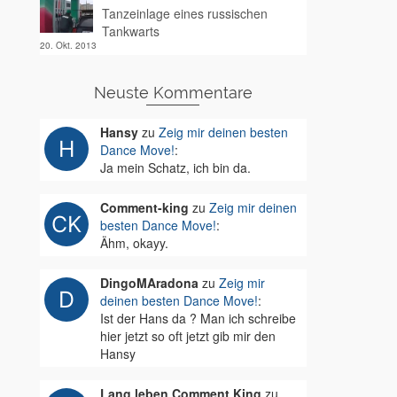
Tanzeinlage eines russischen
Tankwarts
20. Okt. 2013
Neuste Kommentare
Hansy
zu
Zeig mir deinen besten
Dance Move!
:
Ja mein Schatz, ich bin da.
Comment-king
zu
Zeig mir deinen
besten Dance Move!
:
Ähm, okayy.
DingoMAradona
zu
Zeig mir
deinen besten Dance Move!
:
Ist der Hans da ? Man ich schreibe
hier jetzt so oft jetzt gib mir den
Hansy
Lang leben Comment King
zu