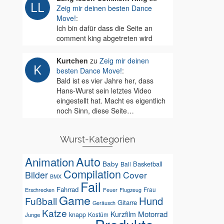
Zeig mir deinen besten Dance
Move!
:
Ich bin dafür dass die Seite an
comment king abgetreten wird
Kurtchen
zu
Zeig mir deinen
besten Dance Move!
:
Bald ist es vier Jahre her, dass
Hans-Wurst sein letztes Video
eingestellt hat. Macht es eigentlich
noch Sinn, diese Seite…
Wurst-Kategorien
Auto
Animation
Baby
Basketball
Ball
Compilation
Bilder
Cover
BMX
Fail
Fahrrad
Erschrecken
Feuer
Frau
Flugzeug
Game
Hund
Fußball
Gitarre
Geräusch
Katze
Motorrad
Kurzfilm
knapp
Kostüm
Junge