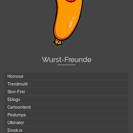
Wurst-Freunde
Hornoxe
Trendmutti
Sinn-Frei
Eblogx
Cartoonland
Picdumps
Ulkinator
Emok.tv