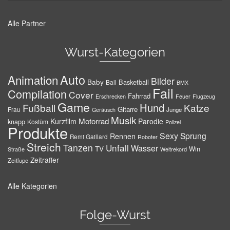
Alle Partner
Wurst-Kategorien
Auto
Animation
Bilder
Baby
Basketball
Ball
BMX
Fail
Compilation
Cover
Fahrrad
Erschrecken
Feuer
Flugzeug
Game
Hund
Fußball
Katze
Gitarre
Frau
Junge
Geräusch
Musik
Motorrad
Kurzfilm
Parodie
knapp
Kostüm
Polizei
Produkte
Sexy
Sprung
Rennen
Remi Gaillard
Roboter
Streich
Tanzen
Unfall
Wasser
TV
Win
Weltrekord
Straße
Zeitraffer
Zeitlupe
Alle Kategorien
Folge-Wurst